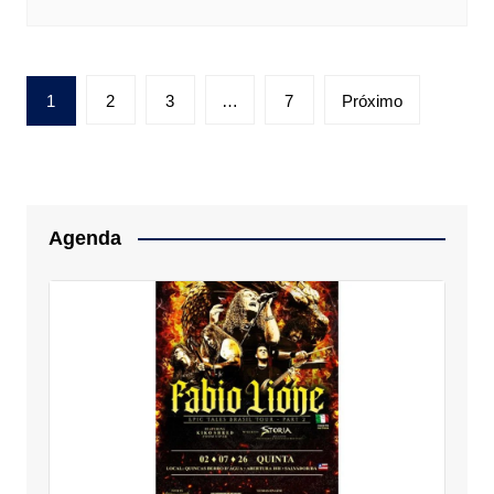
Paginação
1
2
3
…
7
Próximo
de
posts
Agenda