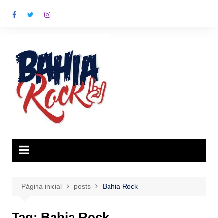
Ir
para
o
conteúdo
Página inicial
posts
Bahia Rock
Tag:
Bahia Rock