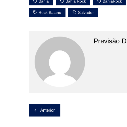
Bahia
Bahia Rock
BahiaRock
Rock Baiano
Salvador
Previsão D
Navegação
Anterior
de