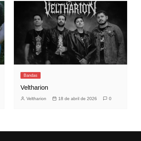
Bandas
Veltharion
Veltharion
18 de abril de 2026
0