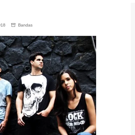
 Eventos
iaRock
018
Bandas
BahiaRock