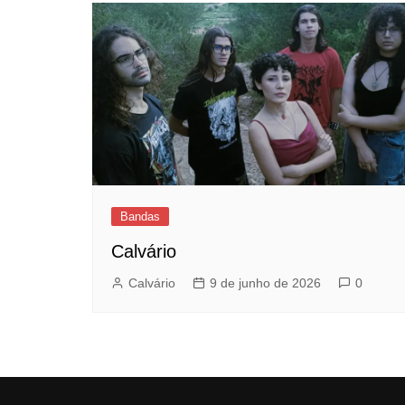
Post
Bandas
Calvário
Calvário
9 de junho de 2026
0