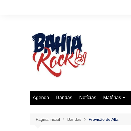
Ir
para
o
conteúdo
Agenda
Bandas
Notícias
Matérias
História Do 
Entrevistas
Página inicial
Bandas
Previsão de Alta
Reviews