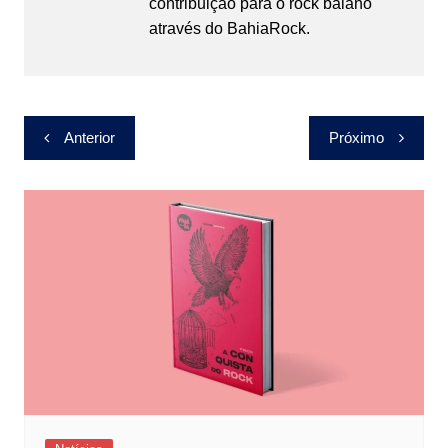
contribuição para o rock baiano
através do BahiaRock.
Navegação
Anterior
Próximo
de
Post