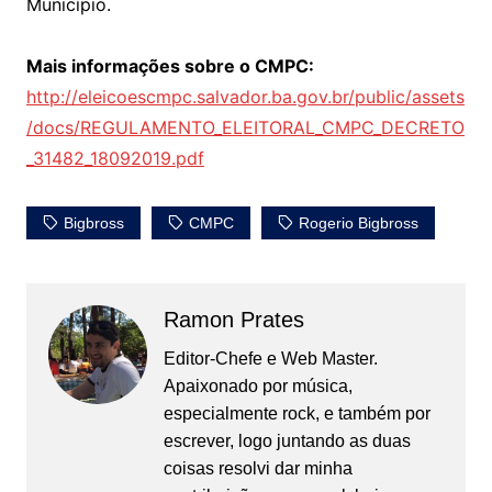
Município.
Mais informações sobre o CMPC:
http://eleicoescmpc.salvador.ba.gov.br/public/assets
/docs/REGULAMENTO_ELEITORAL_CMPC_DECRETO
_31482_18092019.pdf
Bigbross
CMPC
Rogerio Bigbross
Ramon Prates
Editor-Chefe e Web Master.
Apaixonado por música,
especialmente rock, e também por
escrever, logo juntando as duas
coisas resolvi dar minha