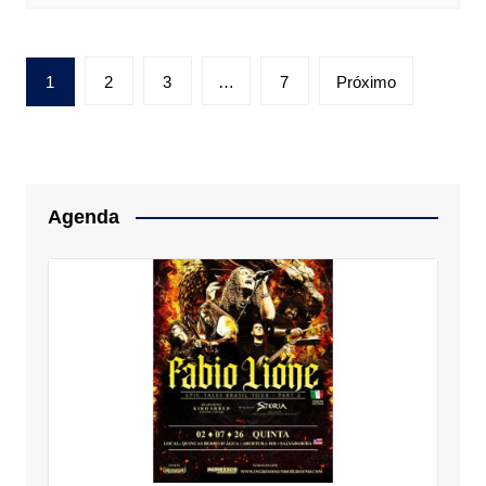
Paginação
1
2
3
…
7
Próximo
de
posts
Agenda