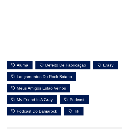
Alumã
Defeito De Fabricação
Erasy
Lançamentos Do Rock Baiano
Meus Amigos Estão Velhos
My Friend Is A Gray
Podcast
Podcast Do Bahiarock
Tik