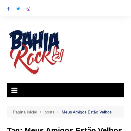
Ir
para
o
conteúdo
Página inicial
posts
Meus Amigos Estão Velhos
Tag:
Meus Amigos Estão Velhos