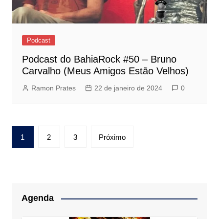
Podcast
Podcast do BahiaRock #50 – Bruno
Carvalho (Meus Amigos Estão Velhos)
Ramon Prates
22 de janeiro de 2024
0
Paginação
1
2
3
Próximo
de
posts
Agenda