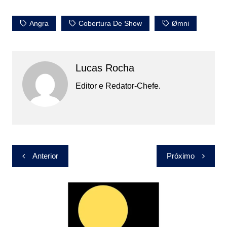
Angra
Cobertura De Show
Ømni
Lucas Rocha
Editor e Redator-Chefe.
Navegação
Anterior
Próximo
de
Post