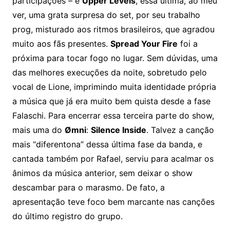
participações – e
Upper Levels
, essa última, ao meu
ver, uma grata surpresa do set, por seu trabalho
prog, misturado aos ritmos brasileiros, que agradou
muito aos fãs presentes.
Spread Your Fire
foi a
próxima para tocar fogo no lugar. Sem dúvidas, uma
das melhores execuções da noite, sobretudo pelo
vocal de Lione, imprimindo muita identidade própria
a música que já era muito bem quista desde a fase
Falaschi. Para encerrar essa terceira parte do show,
mais uma do
Ømni
:
Silence Inside
. Talvez a canção
mais “diferentona” dessa última fase da banda, e
cantada também por Rafael, serviu para acalmar os
ânimos da música anterior, sem deixar o show
descambar para o marasmo. De fato, a
apresentação teve foco bem marcante nas canções
do último registro do grupo.