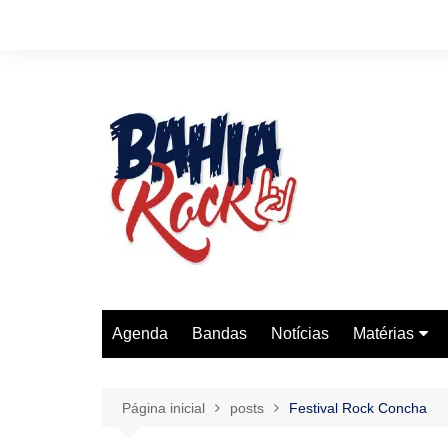
Ir
para
o
conteúdo
Agenda
Bandas
Notícias
Matérias
História Do 
Entrevistas
Página inicial
posts
Festival Rock Concha
Reviews