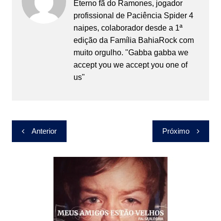
Eterno fã do Ramones, jogador
profissional de Paciência Spider 4
naipes, colaborador desde a 1ª
edição da Família BahiaRock com
muito orgulho. "Gabba gabba we
accept you we accept you one of
us"
Navegação
Anterior
Próximo
de
Post