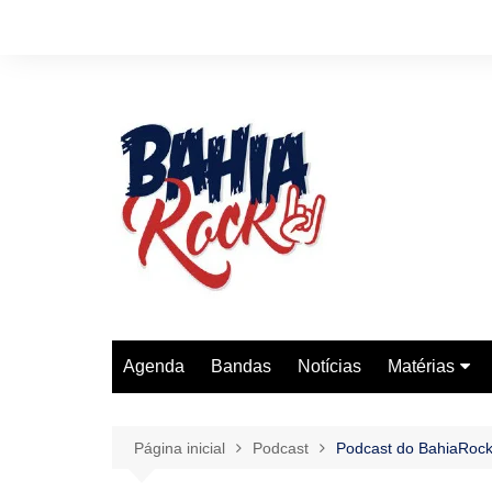
Ir
para
o
conteúdo
Agenda
Bandas
Notícias
Matérias
História Do 
Entrevistas
Página inicial
Podcast
Podcast do BahiaRock
Reviews