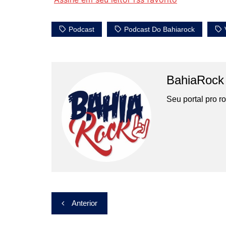
Podcast
Podcast Do Bahiarock
BahiaRock
Seu portal pro r
Navegação
Anterior
de