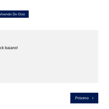
Vivendo Do Ocio
ock baiano!
Próximo