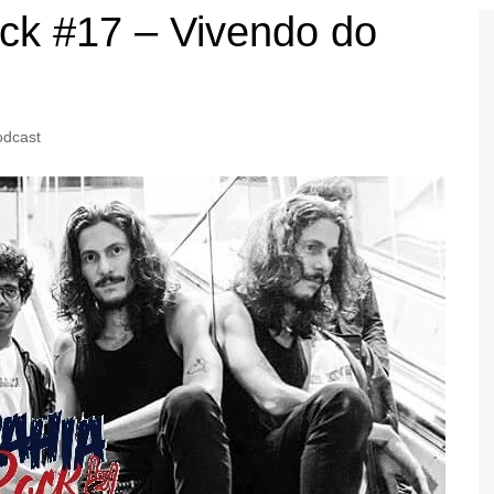
ck #17 – Vivendo do
 Eventos
iaRock
BahiaRock
odcast