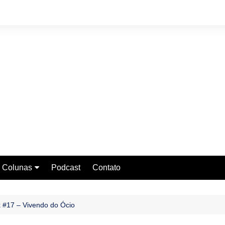
Colunas
Podcast
Contato
Rock Baiano
Lançamentos do Rock
Baiano
 #17 – Vivendo do Ócio