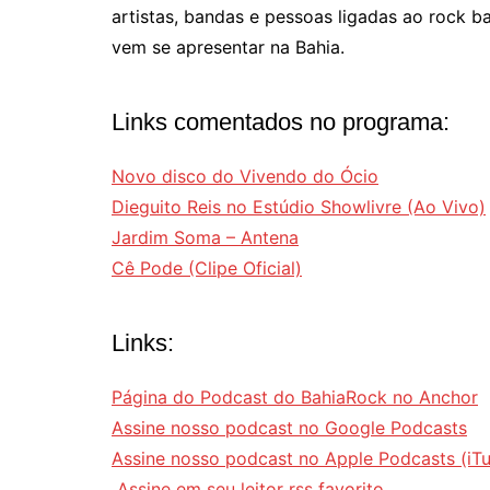
artistas, bandas e pessoas ligadas ao rock b
vem se apresentar na Bahia.
Links comentados no programa:
Novo disco do Vivendo do Ócio
Dieguito Reis no Estúdio Showlivre (Ao Vivo)
Jardim Soma – Antena
Cê Pode (Clipe Oficial)
Links:
Página do Podcast do BahiaRock no Anchor
Assine nosso podcast no Google Podcasts
Assine nosso podcast no Apple Podcasts (iT
Assine em seu leitor rss favorito