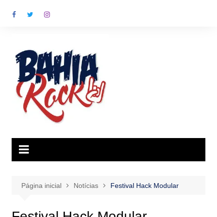
Ir
para
o
conteúdo
Página inicial
Notícias
Festival Hack Modular
Festival Hack Modular