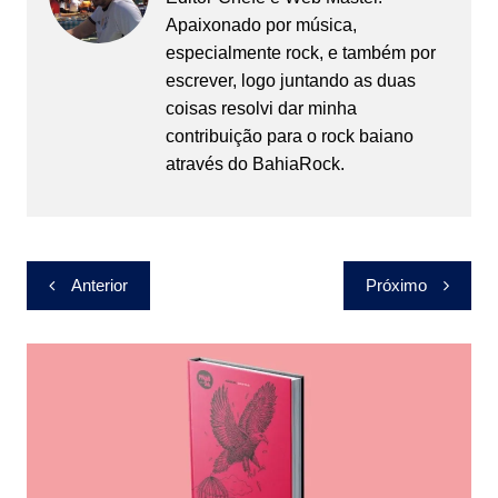
Apaixonado por música,
especialmente rock, e também por
escrever, logo juntando as duas
coisas resolvi dar minha
contribuição para o rock baiano
através do BahiaRock.
Navegação
Anterior
Próximo
de
Post