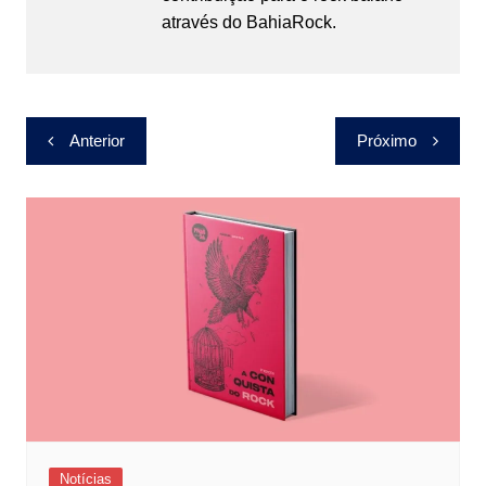
através do BahiaRock.
Navegação
Anterior
Próximo
de
Post
Notícias