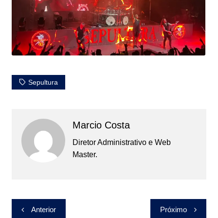
Sepultura
Marcio Costa
Diretor Administrativo e Web
Master.
Navegação
Anterior
Próximo