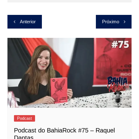
Navegação
Anterior
Próximo
de
Post
Podcast
Podcast do BahiaRock #75 – Raquel
Dantas