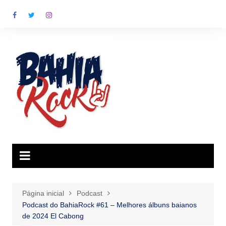
Ir
para
o
conteúdo
Página inicial
Podcast
Podcast do BahiaRock #61 – Melhores álbuns baianos
de 2024 El Cabong