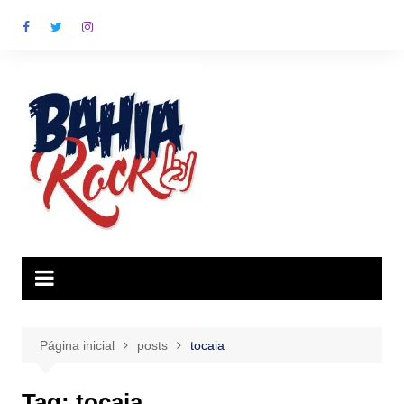
Ir
para
o
conteúdo
Página inicial
posts
tocaia
Tag:
tocaia